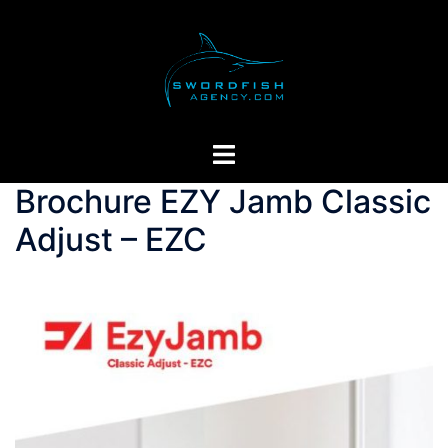
Skip
to
content
Toggle
menu
Brochure EZY Jamb Classic
Adjust – EZC