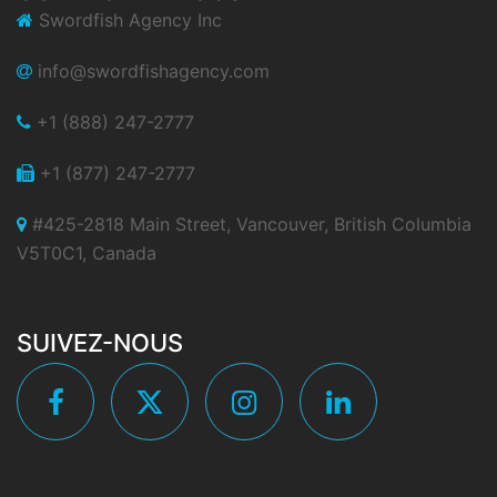
Swordfish Agency Inc
info@swordfishagency.com
+1 (888) 247-2777
+1 (877) 247-2777
#425-2818 Main Street, Vancouver, British Columbia
V5T0C1, Canada
SUIVEZ-NOUS
Facebook
Twitter
Instagram
Linkedin